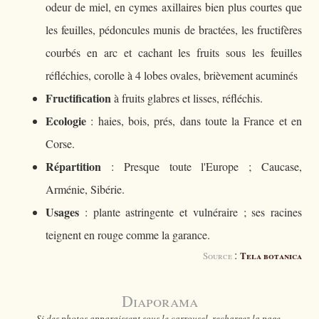
odeur de miel, en cymes axillaires bien plus courtes que
les feuilles, pédoncules munis de bractées, les fructifères
courbés en arc et cachant les fruits sous les feuilles
réfléchies, corolle à 4 lobes ovales, brièvement acuminés
Fructification
à fruits glabres et lisses, réfléchis.
Ecologie
: haies, bois, prés, dans toute la France et en
Corse.
Répartition
: Presque toute l'Europe ; Caucase,
Arménie, Sibérie.
Usages
: plante astringente et vulnéraire ; ses racines
teignent en rouge comme la garance.
:
Tela botanica
Source
Diaporama
Si des photos apparaissent sous le carrousel, rechargez la page.