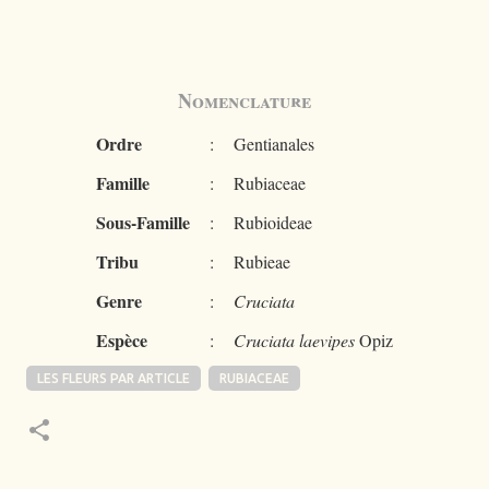
Nomenclature
Ordre
:
Gentianales
Famille
:
Rubiaceae
Sous-Famille
:
Rubioideae
Tribu
:
Rubieae
Genre
:
Cruciata
Espèce
:
Cruciata laevipes
Opiz
LES FLEURS PAR ARTICLE
RUBIACEAE