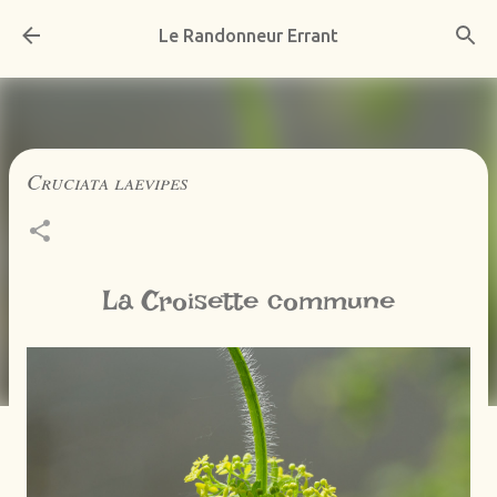
Accéder au contenu principal
Le Randonneur Errant
Cruciata laevipes
La Croisette commune