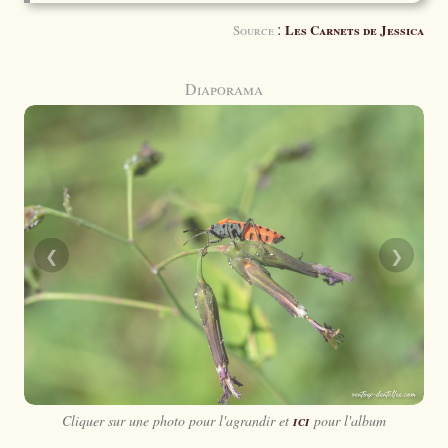
:
Les Carnets de Jessica
Source
Diaporama
❮
❯
Cliquer sur une photo pour l'agrandir et
ici
pour l'album