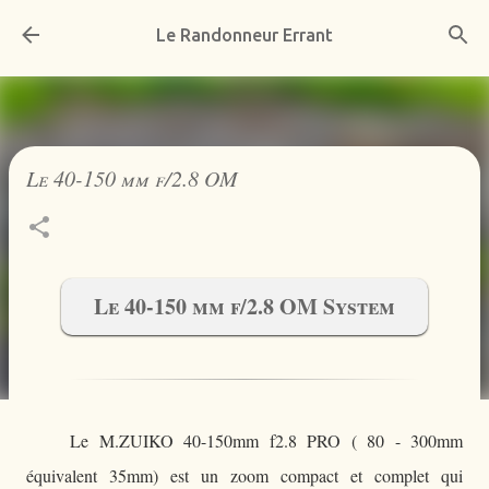
Accéder au contenu principal
Le Randonneur Errant
Le 40-150 mm f/2.8 OM
Le 40-150 mm f/2.8 OM System
Le M.ZUIKO 40-150mm f2.8 PRO ( 80 - 300mm
équivalent 35mm) est un zoom compact et complet qui