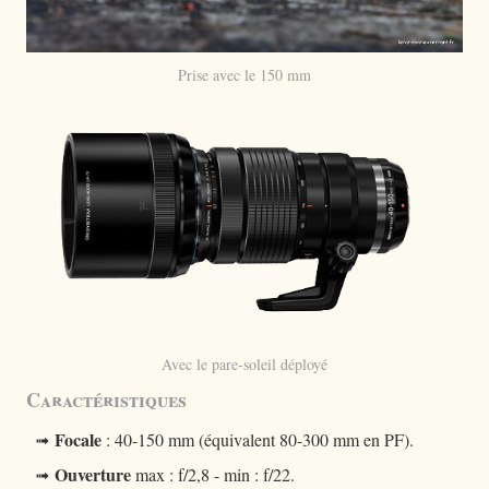
Prise avec le 150 mm
Avec le pare-soleil déployé
Caractéristiques
Focale
➟
: 40-150 mm (équivalent 80-300 mm en PF).
Ouverture
➟
max : f/2,8 - min : f/22.