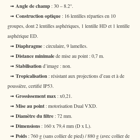
Angle de champ
➟
: 30 – 8.2°.
Construction optique
➟
: 16 lentilles réparties en 10
groupes, dont 2 lentilles asphériques, 1 lentille HD et 1 lentille
asphérique ED.
Diaphragme
➟
: circulaire, 9 lamelles.
Distance minimale
➟
de mise au point : 0,7 m.
Stabilisation
➟
d’image : non.
Tropicalisation
➟
: résistant aux projections d’eau et à de
poussière, certifié IP53.
Grossissement max
➟
: x0,21.
Mise au point
➟
: motorisation Dual VXD.
Diamètre du filtre
➟
: 72 mm.
Dimensions
➟
: 160 x 79,4 mm (D x L).
Poids
➟
: 760 g (sans collier de pied) / 880 g (avec collier de