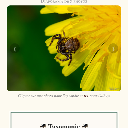
Diaporama de 5 photos
❮
❯
Cliquer sur une photo pour l'agrandir et
ici
pour l'album
Taxonomie