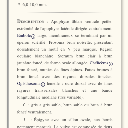
♀
6,0-10,0 mm.
Description
: Apophyse tibiale ventrale petite,
extrémité de l'apophyse latérale dirigée ventralement.
Embole
large, membraneux se terminant par un
i
éperon sclérifié. Prosoma brun noisette, présentant
dorsalement un motif en V peu marqué. Région
oculaire blanchâtre. Sternum brun clair à brun
jaunâtre foncé, de forme ovale allongée.
Chélicères
i
brun foncé, munies de fines épines. Pattes brunes à
brun foncé avec des rayures dorsales foncées.
Opisthosoma
femelle : ocre dorsal avec de fines
i
rayures transversales blanches et une bande
longitudinale médiane (très variable).
♂
: gris à gris sable, brun sable ou brun à brun
foncé ventralement.
♀
: Épigyne avec un sillon ovale, aux bords
nettement marqués. La vulve est composée de deux