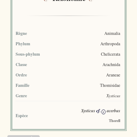
Règne
Animalia
Phylum
Arthropoda
Sous-phylum
Chelicerata
Classe
Arachnida
Ordre
Araneae
Famille
Thomisidae
Genre
Xysticus
Xysticus
cf.
acerbus
i
Espèce
Thorell