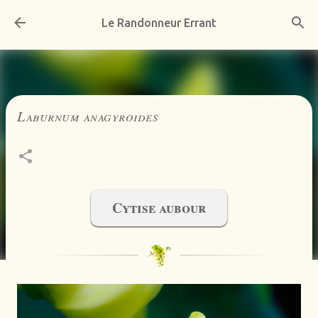
Accéder au contenu principal
Le Randonneur Errant
Laburnum anagyroides
Cytise aubour