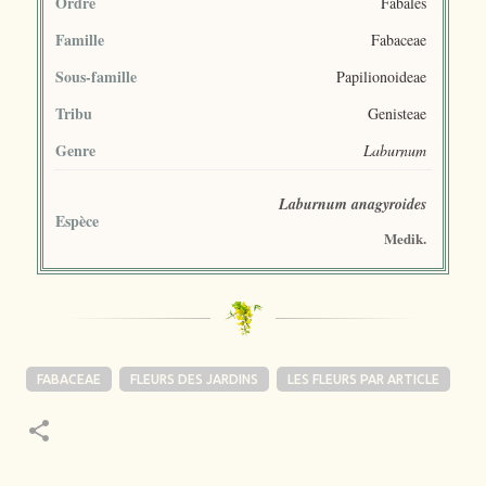
Ordre
Fabales
Famille
Fabaceae
Sous-famille
Papilionoideae
Tribu
Genisteae
Genre
Laburnum
Laburnum anagyroides
Espèce
Medik.
FABACEAE
FLEURS DES JARDINS
LES FLEURS PAR ARTICLE