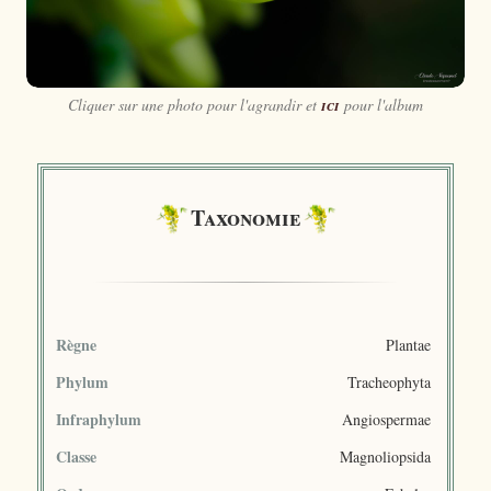
Cliquer sur une photo pour l'agrandir et
ici
pour l'album
Taxonomie
Règne
Plantae
Phylum
Tracheophyta
Infraphylum
Angiospermae
Classe
Magnoliopsida