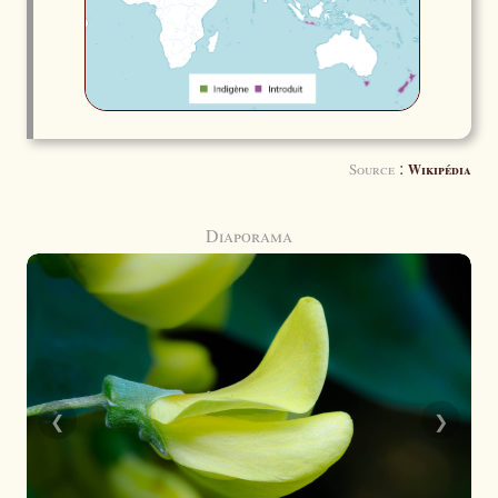
:
Source
Wikipédia
Diaporama
❮
❯