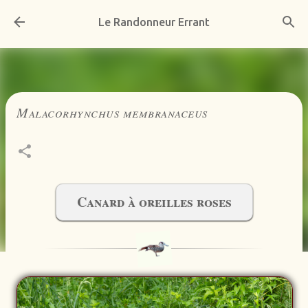
Accéder au contenu principal
Le Randonneur Errant
Malacorhynchus membranaceus
Canard à oreilles roses