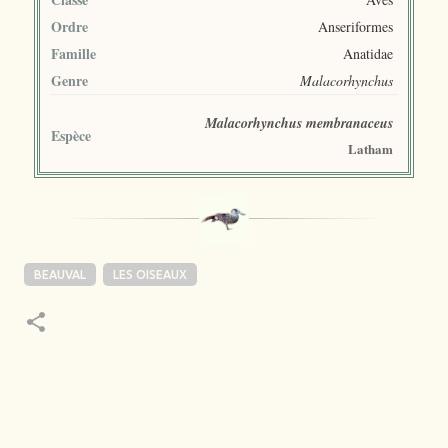
Ordre
Anseriformes
Famille
Anatidae
Genre
Malacorhynchus
Malacorhynchus membranaceus
Espèce
Latham
BEAUVAL
LES OISEAUX