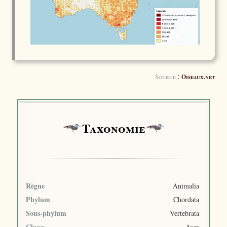
:
Source
Oiseaux.net
Taxonomie
Règne
Animalia
Phylum
Chordata
Sous-phylum
Vertebrata
Classe
Aves