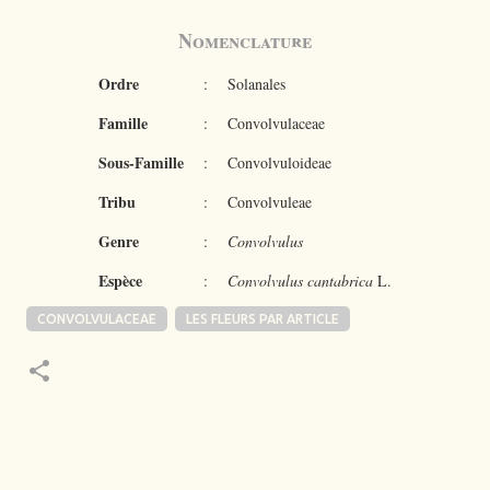
Nomenclature
Ordre
:
Solanales
Famille
:
Convolvulaceae
Sous-Famille
:
Convolvuloideae
Tribu
:
Convolvuleae
Genre
:
Convolvulus
Espèce
:
Convolvulus cantabrica
L.
CONVOLVULACEAE
LES FLEURS PAR ARTICLE