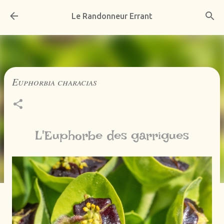
Accéder au contenu principal
Le Randonneur Errant
Euphorbia characias
L'Euphorbe des garrigues