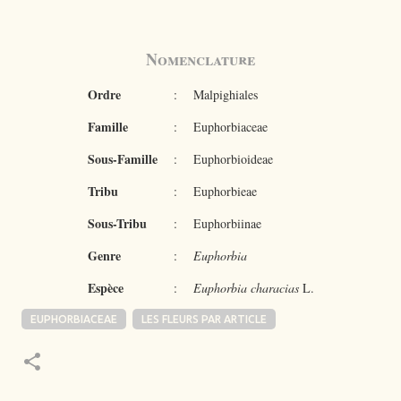
Nomenclature
Ordre
:
Malpighiales
Famille
:
Euphorbiaceae
Sous-Famille
:
Euphorbioideae
Tribu
:
Euphorbieae
Sous-Tribu
:
Euphorbiinae
Genre
:
Euphorbia
Espèce
:
Euphorbia characias
L.
EUPHORBIACEAE
LES FLEURS PAR ARTICLE