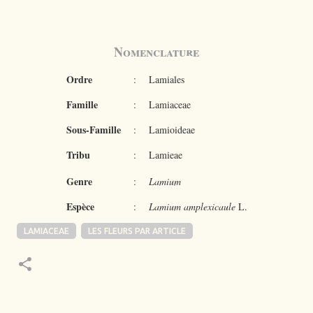
Nomenclature
Ordre
:
Lamiales
Famille
:
Lamiaceae
Sous-Famille
:
Lamioideae
Tribu
:
Lamieae
Genre
:
Lamium
Espèce
:
Lamium amplexicaule
L.
LAMIACEAE
LES FLEURS PAR ARTICLE