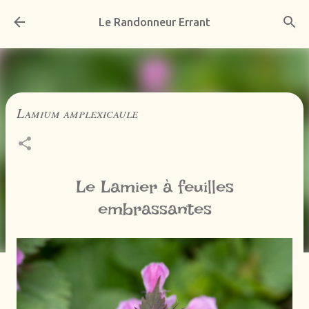
Accéder au contenu principal
Le Randonneur Errant
Lamium amplexicaule
Le Lamier à feuilles
embrassantes