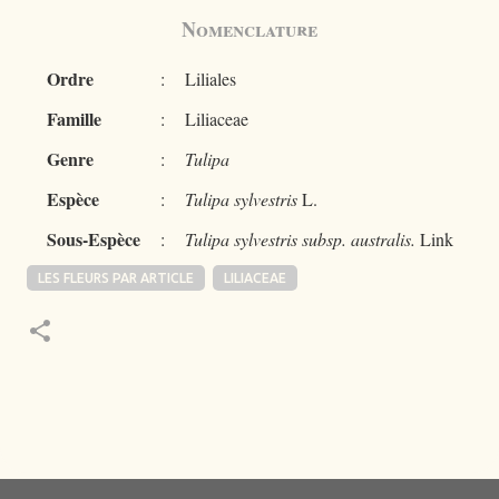
Nomenclature
Ordre
:
Liliales
Famille
:
Liliaceae
Genre
:
Tulipa
Espèce
:
Tulipa sylvestris
L.
Sous-Espèce
:
Tulipa sylvestris subsp. australis.
Link
LES FLEURS PAR ARTICLE
LILIACEAE