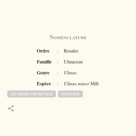
Nomenclature
Ordre
:
Rosales
Famille
:
Ulmaceae
Genre
:
Ulmus
Espèce
:
Ulmus minor
Mill.
LES FLEURS PAR ARTICLE
ULMACEAE