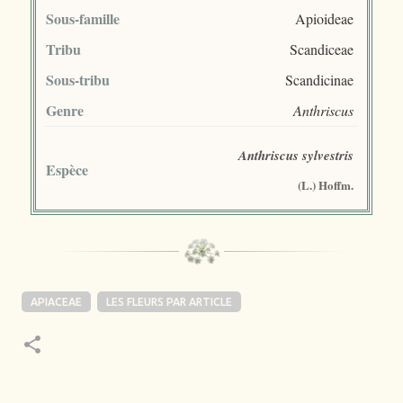
Sous-famille
Apioideae
Tribu
Scandiceae
Sous-tribu
Scandicinae
Genre
Anthriscus
Anthriscus sylvestris
Espèce
(L.) Hoffm.
APIACEAE
LES FLEURS PAR ARTICLE