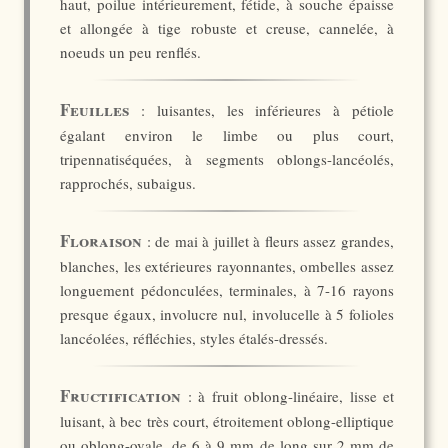
haut, poilue intérieurement, fétide, à souche épaisse
et allongée à tige robuste et creuse, cannelée, à
noeuds un peu renflés.
Feuilles
: luisantes, les inférieures à pétiole
égalant environ le limbe ou plus court,
tripennatiséquées, à segments oblongs-lancéolés,
rapprochés, subaigus.
Floraison
: de mai à juillet à fleurs assez grandes,
blanches, les extérieures rayonnantes, ombelles assez
longuement pédonculées, terminales, à 7-16 rayons
presque égaux, involucre nul, involucelle à 5 folioles
lancéolées, réfléchies, styles étalés-dressés.
Fructification
: à fruit oblong-linéaire, lisse et
luisant, à bec très court, étroitement oblong-elliptique
ou oblong-ovale, de 6 à 9 mm de long sur 2 mm de