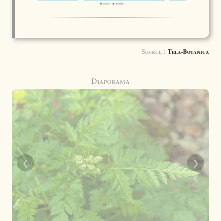
:
Source
Tela-Botanica
Diaporama
❮
❯