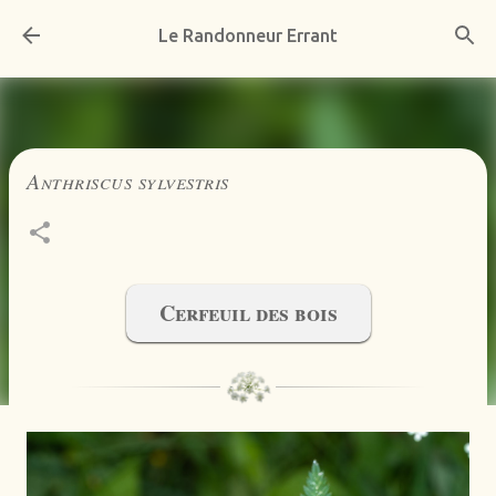
Accéder au contenu principal
Le Randonneur Errant
Anthriscus sylvestris
Cerfeuil des bois