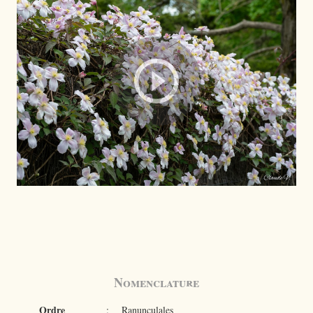
Nomenclature
Ordre
:
Ranunculales