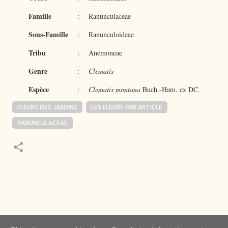
Famille
:
Ranunculaceae
Sous-Famille
:
Ranunculoideae
Tribu
:
Anemoneae
Genre
:
Clematis
Espèce
:
Clematis montana
Buch.-Ham. ex DC.
FLEURS DES JARDINS
LES FLEURS PAR ARTICLE
RANUNCULACEAE