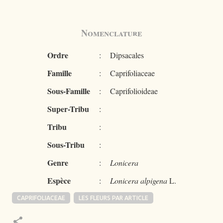
Nomenclature
Ordre
:
Dipsacales
Famille
:
Caprifoliaceae
Sous-Famille
:
Caprifolioideae
Super-Tribu
:
Tribu
:
Sous-Tribu
:
Genre
:
Lonicera
Espèce
:
Lonicera alpigena
L.
CAPRIFOLIACEAE
LES FLEURS PAR ARTICLE