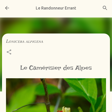
Accéder au contenu principal
Le Randonneur Errant
Lonicera alpigena
Le Camérisier des Alpes