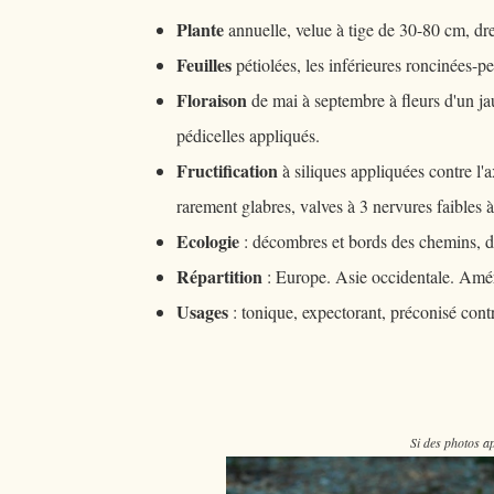
Plante
annuelle, velue à tige de 30-80 cm, dres
Feuilles
pétiolées, les inférieures roncinées-pe
Floraison
de mai à septembre à fleurs d'un jaun
pédicelles appliqués.
Fructification
à siliques appliquées contre l'a
rarement glabres, valves à 3 nervures faibles 
Ecologie
: décombres et bords des chemins, da
Répartition
: Europe. Asie occidentale. Amér
Usages
: tonique, expectorant, préconisé cont
Si des photos ap