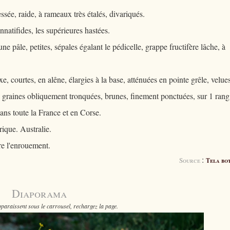
sée, raide, à rameaux très étalés, divariqués.
nnatifides, les supérieures hastées.
e pâle, petites, sépales égalant le pédicelle, grappe fructifère lâche, à
xe, courtes, en alêne, élargies à la base, atténuées en pointe grêle, velues
à graines obliquement tronquées, brunes, finement ponctuées, sur 1 rang
ns toute la France et en Corse.
ique. Australie.
re l'enrouement.
:
Source
Tela bo
Diaporama
paraissent sous le carrousel, rechargez la page.