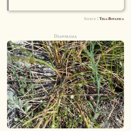
:
Source
Tela-Botanica
Diaporama
❮
❯