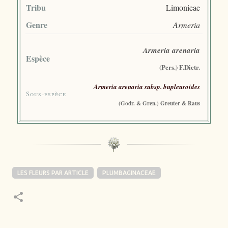
Tribu
Limonieae
Genre
Armeria
Armeria arenaria
Espèce
(Pers.) F.Dietr.
Armeria arenaria subsp. bupleuroides
Sous-espèce
(Godr. & Gren.) Greuter & Raus
LES FLEURS PAR ARTICLE
PLUMBAGINACEAE