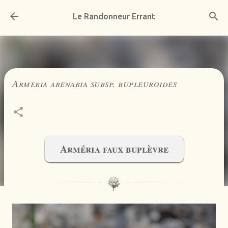
Accéder au contenu principal
Le Randonneur Errant
Armeria arenaria subsp. bupleuroides
Arméria faux buplèvre