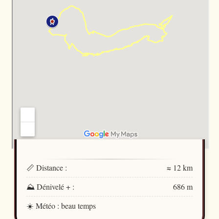
📏 Distance :
≈ 12 km
⛰️ Dénivelé + :
686 m
☀️ Météo : beau temps