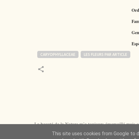
Ord
Fam
Gen
Esp
CARYOPHYLLACEAE
LES FLEURS PAR ARTICLE
La beauté de la Nature m’a toujours émerveillé mais ce
This site uses cookies from Google to de