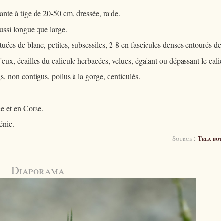
ante à tige de 20-50 cm, dressée, raide.
aussi longue que large.
tuées de blanc, petites, subsessiles, 2-8 en fascicules denses entourés de
eux, écailles du calicule herbacées, velues, égalant ou dépassant le cali
gs, non contigus, poilus à la gorge, denticulés.
ce et en Corse.
énie.
:
Source
Tela bo
Diaporama