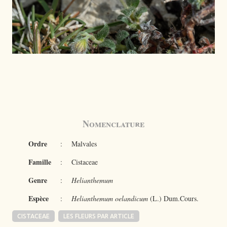
Nomenclature
Ordre
:
Malvales
Famille
:
Cistaceae
Genre
:
Helianthemum
Espèce
:
Helianthemum oelandicum
(L.) Dum.Cours.
CISTACEAE
LES FLEURS PAR ARTICLE