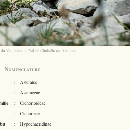
du Ventouxet au Val de Choisille en Touraine
Nomenclature
:
Asterales
:
Asteraceae
ille
:
Cichorioideae
:
Cichorieae
ibu
:
Hypochaeridinae