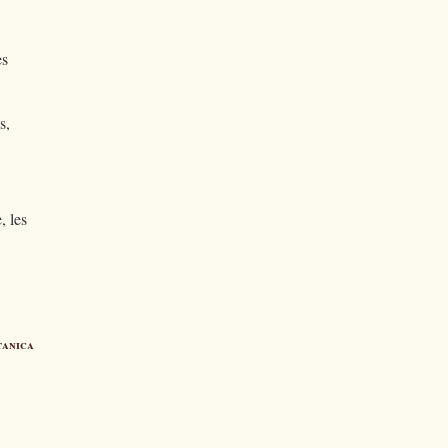
es
s,
, les
tanica