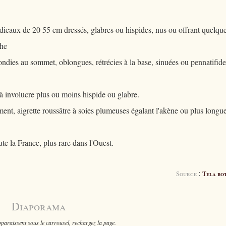
dicaux de 20 55 cm dressés, glabres ou hispides, nus ou offrant quelqu
phe
rondies au sommet, oblongues, rétrécies à la base, sinuées ou pennatifide
à involucre plus ou moins hispide ou glabre.
nt, aigrette roussâtre à soies plumeuses égalant l'akène ou plus longue
te la France, plus rare dans l'Ouest.
:
Source
Tela bo
Diaporama
paraissent sous le carrousel, rechargez la page.