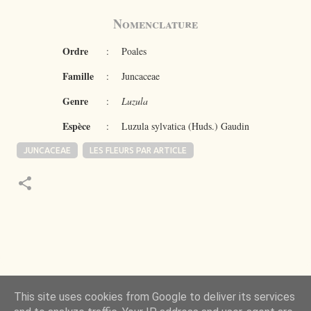
Nomenclature
Ordre
:
Poales
Famille
:
Juncaceae
Genre
:
Luzula
Espèce
:
Luzula sylvatica
(Huds.) Gaudin
JUNCACEAE
LES FLEURS PAR ARTICLE
 de la Nature m’a toujours émerveillé mais ce qui
This site uses cookies from Google to deliver its services
ncore plus, c’est d’observer l’invisible qui l’a rendue