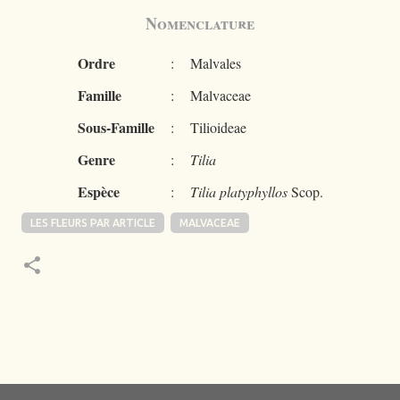
Nomenclature
Ordre
:
Malvales
Famille
:
Malvaceae
Sous-Famille
:
Tilioideae
Genre
:
Tilia
Espèce
:
Tilia platyphyllos
Scop.
LES FLEURS PAR ARTICLE
MALVACEAE