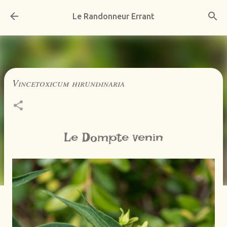
Accéder au contenu principal
Le Randonneur Errant
Vincetoxicum hirundinaria
Le Dompte venin