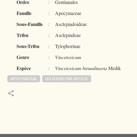
Ordre
:
Gentianales
Famille
:
Apocynaceae
Sous-Famille
:
Asclepiadoideae
Tribu
:
Asclepiadeae
Sous-Tribu
:
Tylophorinae
Genre
:
Vincetoxicum
Espèce
:
Vincetoxicum hirundinaria
Medik
APOCYNACEAE
LES FLEURS PAR ARTICLE