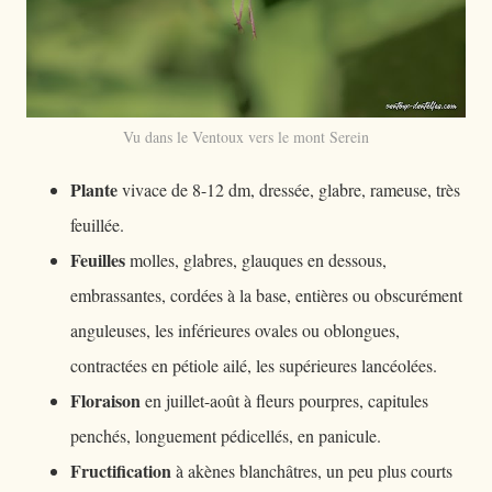
Vu dans le Ventoux vers le mont Serein
Plante
vivace de 8-12 dm, dressée, glabre, rameuse, très
feuillée.
Feuilles
molles, glabres, glauques en dessous,
embrassantes, cordées à la base, entières ou obscurément
anguleuses, les inférieures ovales ou oblongues,
contractées en pétiole ailé, les supérieures lancéolées.
Floraison
en juillet-août à fleurs pourpres, capitules
penchés, longuement pédicellés, en panicule.
Fructification
à akènes blanchâtres, un peu plus courts