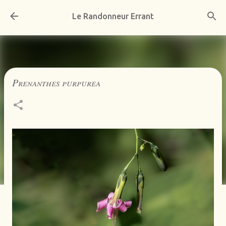
Accéder au contenu principal
Le Randonneur Errant
Prenanthes purpurea