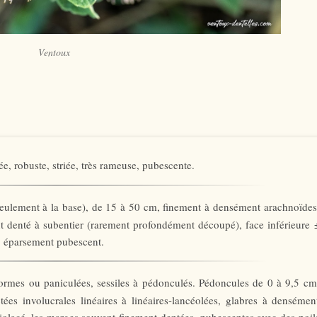
Ventoux
e, robuste, striée, très rameuse, pubescente.
 seulement à la base), de 15 à 50 cm, finement à densément arachnoïdes
 denté à subentier (rarement profondément découpé), face inférieure 
e, éparsement pubescent.
ormes ou paniculées, sessiles à pédonculés. Pédoncules de 0 à 9,5 cm
s involucrales linéaires à linéaires-lancéolées, glabres à densémen