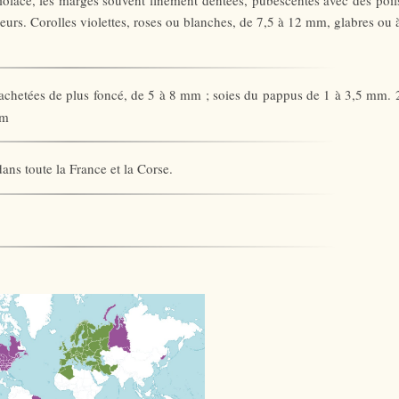
violacé, les marges souvent finement dentées, pubescentes avec des poil
eurs. Corolles violettes, roses ou blanches, de 7,5 à 12 mm, glabres ou 
tachetées de plus foncé, de 5 à 8 mm ; soies du pappus de 1 à 3,5 mm. 
mm
ans toute la France et la Corse.