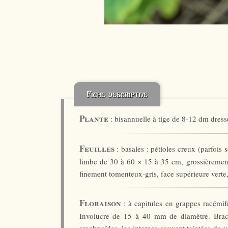
Fiche descriptive
Plante
: bisannuelle à tige de 8-12 dm dressé
Feuilles
: basales : pétioles creux (parfois
limbe de 30 à 60 × 15 à 35 cm, grossièrement
finement tomenteux-gris, face supérieure vert
Floraison
: à capitules en grappes racémif
Involucre de 15 à 40 mm de diamètre. Bractée