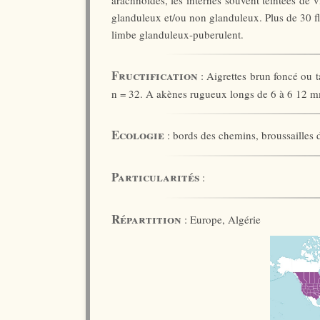
arachnoïdes, les internes souvent teintées de 
glanduleux et/ou non glanduleux. Plus de 30 fl
limbe glanduleux-puberulent.
Fructification
: Aigrettes brun foncé ou 
n = 32. A akènes rugueux longs de 6 à 6 12 
Ecologie
: bords des chemins, broussailles d
Particularités
:
Répartition
: Europe, Algérie