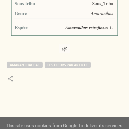
Sous-tribu
Sous_Tribu
Genre
Amaranthus
Espèce
Amaranthus retroflexus
L.
AMARANTHACEAE
LES FLEURS PAR ARTICLE
 de la Nature m’a toujours émerveillé mais ce qui
This site uses cookies from Google to deliver its services