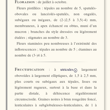
Floraison
: de juillet à octobre.
Fleurs pistillées : tépales au nombre de 5, spatulés-
obovales ou lancéolés-spatulés, non ongulés,
subégaux ou inégaux, de (2-)2,5 à 3,5(-4) mm,
membraneux, à apex échancré ou obtus, muni d’un
mucron ; branches du style dressées ou légèrement
étalées ; stigmates au nombre de 3.
Fleurs staminées peu nombreuses à l’extrémité des
inflorescences ; tépales au nombre de 5 ; étamines au
nombre de (3-)4 à 5.
Fructification
: à
utricules
largement
i
obovoïdes à largement elliptiques, de 1,5 à 2,5 mm,
plus courts ou subégaux aux tépales, lisses ou
légèrement rugueux, surtout à la base et dans la
partie distale, à déhiscence régulièrement
circumscissile. Graines noires à brun rougeâtre foncé,
lenticulaires à subglobuleuses-lenticulaires, de 1 à