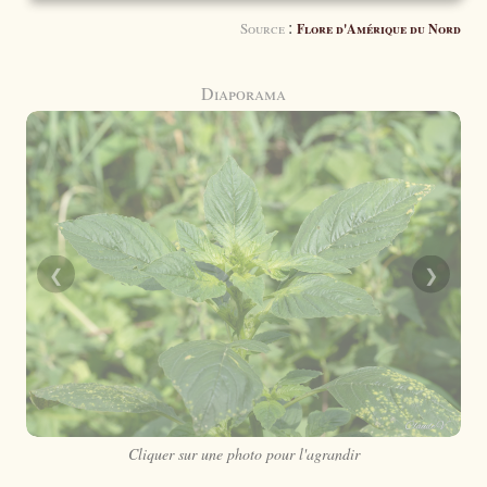
:
Source
Flore d'Amérique du Nord
Diaporama
❮
❯
Cliquer sur une photo pour l'agrandir