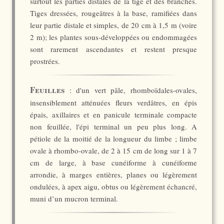
surtout les parties distales de la tige et des branches.
Tiges dressées, rougeâtres à la base, ramifiées dans
leur partie distale et simples, de 20 cm à 1,5 m (voire
2 m); les plantes sous-développées ou endommagées
sont rarement ascendantes et restent presque
prostrées.
Feuilles
: d'un vert pâle, rhomboïdales-ovales,
insensiblement atténuées fleurs verdâtres, en épis
épais, axillaires et en panicule terminale compacte
non feuillée, l'épi terminal un peu plus long. A
pétiole de la moitié de la longueur du limbe ; limbe
ovale à rhombo-ovale, de 2 à 15 cm de long sur 1 à 7
cm de large, à base cunéiforme à cunéiforme
arrondie, à marges entières, planes ou légèrement
ondulées, à apex aigu, obtus ou légèrement échancré,
muni d’un mucron terminal.