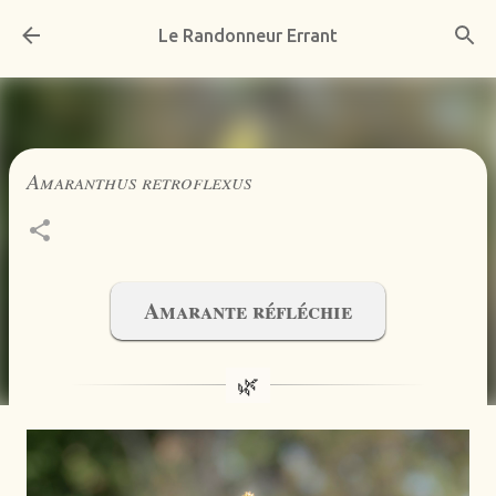
Accéder au contenu principal
Le Randonneur Errant
Amaranthus retroflexus
Amarante réfléchie