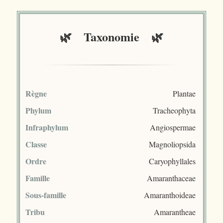
🌿 Taxonomie 🌿
Règne
Plantae
Phylum
Tracheophyta
Infraphylum
Angiospermae
Classe
Magnoliopsida
Ordre
Caryophyllales
Famille
Amaranthaceae
Sous-famille
Amaranthoideae
Tribu
Amarantheae