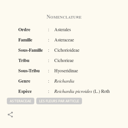
Nomenclature
Ordre
:
Asterales
Famille
:
Asteraceae
Sous-Famille
:
Cichorioideae
Tribu
:
Cichorieae
Sous-Tribu
:
Hyoseridinae
Genre
:
Reichardia
Espèce
:
Reichardia picroides
(L.) Roth
ASTERACEAE
LES FLEURS PAR ARTICLE