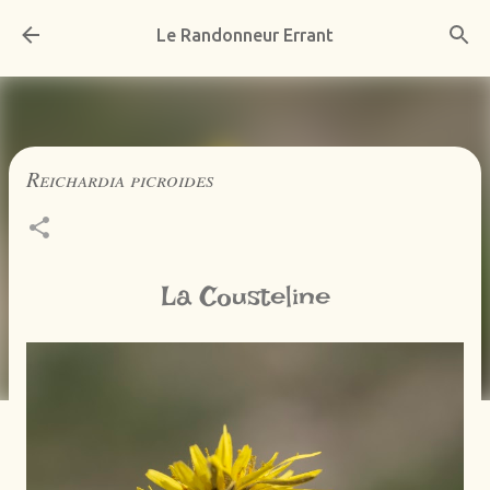
Accéder au contenu principal
Le Randonneur Errant
Reichardia picroides
La Cousteline