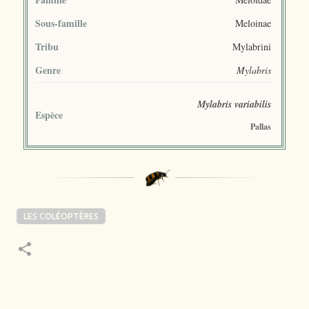
Sous-famille
Meloinae
Tribu
Mylabrini
Genre
Mylabris
Mylabris variabilis
Espèce
Pallas
LES COLÉOPTÈRES