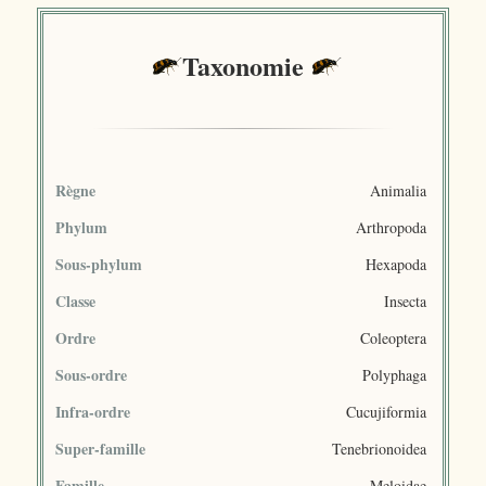
Taxonomie
Règne
Animalia
Phylum
Arthropoda
Sous-phylum
Hexapoda
Classe
Insecta
Ordre
Coleoptera
Sous-ordre
Polyphaga
Infra-ordre
Cucujiformia
Super-famille
Tenebrionoidea
Famille
Meloidae