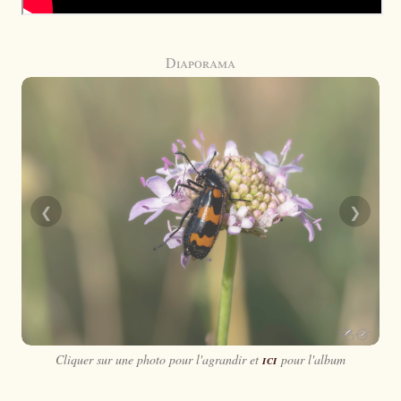
Diaporama
❮
❯
Cliquer sur une photo pour l'agrandir et
ici
pour l'album