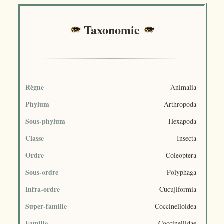
Taxonomie
Règne
Animalia
Phylum
Arthropoda
Sous-phylum
Hexapoda
Classe
Insecta
Ordre
Coleoptera
Sous-ordre
Polyphaga
Infra-ordre
Cucujiformia
Super-famille
Coccinelloidea
Famille
Coccinellidae