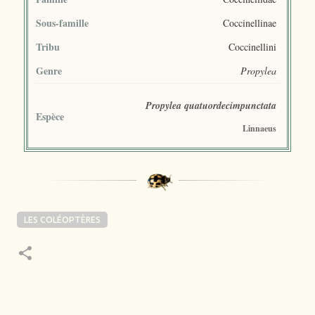
Sous-famille
Coccinellinae
Tribu
Coccinellini
Genre
Propylea
Propylea quatuordecimpunctata
Espèce
Linnaeus
LES COLÉOPTÈRES