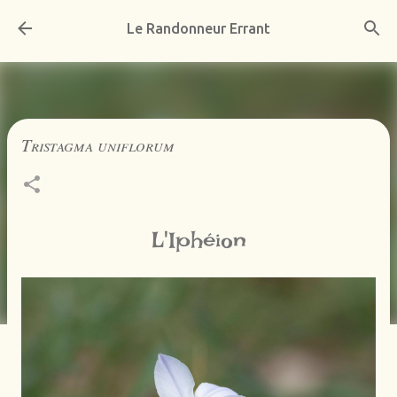
Accéder au contenu principal
Le Randonneur Errant
Tristagma uniflorum
L'Iphéion