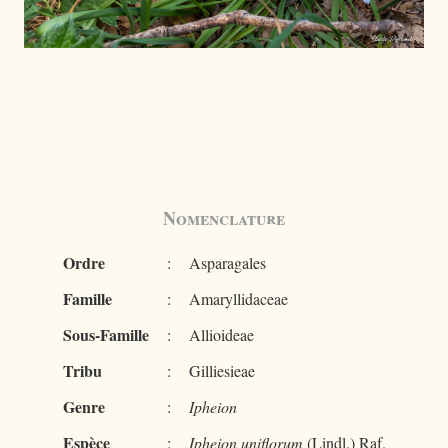
Nomenclature
Ordre
:
Asparagales
Famille
:
Amaryllidaceae
Sous-Famille
:
Allioideae
Tribu
:
Gilliesieae
Genre
:
Ipheion
Espèce
:
Ipheion uniflorum
(Lindl.) Raf.