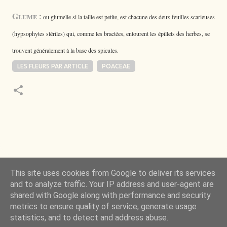
Glume
:
ou glumelle si la taille est petite, est chacune des deux feuilles scarieuses
(hypsophytes stériles) qui, comme les bractées, entourent les épillets des herbes, se
trouvent généralement à la base des spicules.
LES FLEURS PAR ARTICLE
POACEAE
 de la Nature m’a toujours émerveillé mais ce qui
This site uses cookies from Google to deliver its services
ncore plus, c’est d’observer l’invisible qui l’a rendue
and to analyze traffic. Your IP address and user-agent are
possible.
John Joos
shared with Google along with performance and security
metrics to ensure quality of service, generate usage
Fourni par Blogger
statistics, and to detect and address abuse.