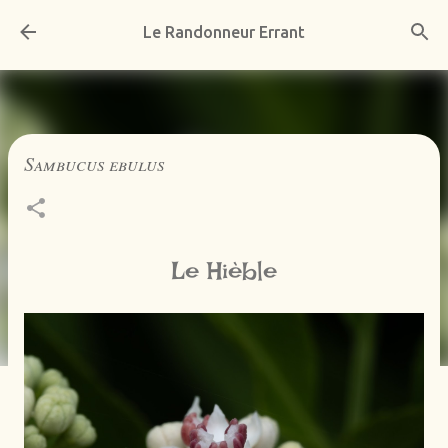
Accéder au contenu principal
Le Randonneur Errant
Sambucus ebulus
Le Hièble