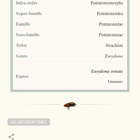
Infra-ordre
Pentatomomorpha
Super-famille
Pentatomoidea
Famille
Pentatomidae
Sous-famille
Pentatominae
Tribu
Strachiini
Genre
Eurydema
Eurydema ornata
Espèce
Linnaeus
LES HÉTÉROPTÈRES