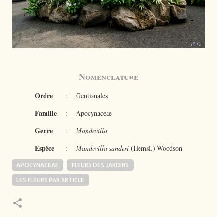
Nomenclature
Ordre
:
Gentianales
Famille
:
Apocynaceae
Genre
:
Mandevilla
Espèce
:
Mandevilla sanderi
(Hemsl.) Woodson
APOCYNACEAE
FLEURS DES JARDINS
LES FLEURS PAR ARTICLE