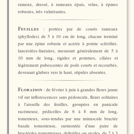
rameux, dressé, à rameaux épais, velus, à épines
robustes, très vulnérantes.
Feuilles
: portées par de courts rameaux
(phyllodes) de 5 à 10 cm de long, chacun terminé
par une épine robuste et acérée à pointe sclérifiée.
lancéolées-linéaires, mesurant généralement de 5 à
10 mm de long, rigides et pointues, ciliées et
légèrement pubescentes de poils courts et recourbés,
devenant glabres vers le haut, stipules absentes.
Floraison
: de février à juin à grandes fleurs jaune
vif sur inflorescences sans pédoncule, fleurs solitaires
à l'aisselle des feuilles, groupées en panicule
racémeuse, pédicelles de 6 à 8 mm de long,
tomenteux, sous-tendus par une minuscule bractée
basale tomenteuse, surmontée d'une paire de
bractéoles tomenteuses, deltoïdes ou ovales, de 2 à 3