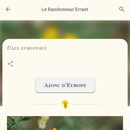
Accéder au contenu principal
Le Randonneur Errant
Ulex europeaus
Ajonc d'Europe