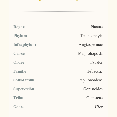
Règne
Plantae
Phylum
Tracheophyta
Infraphylum
Angiospermae
Classe
Magnoliopsida
Ordre
Fabales
Famille
Fabaceae
Sous-famille
Papilionoideae
Super-tribu
Genistoides
Tribu
Genisteae
Genre
Ulex