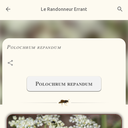
Accéder au contenu principal
Le Randonneur Errant
Polochrum repandum
Polochrum repandum