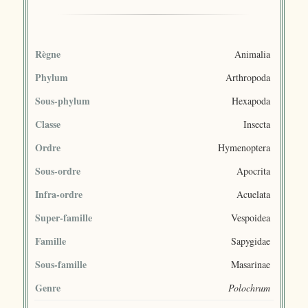
Règne
Animalia
Phylum
Arthropoda
Sous-phylum
Hexapoda
Classe
Insecta
Ordre
Hymenoptera
Sous-ordre
Apocrita
Infra-ordre
Acuelata
Super-famille
Vespoidea
Famille
Sapygidae
Sous-famille
Masarinae
Genre
Polochrum