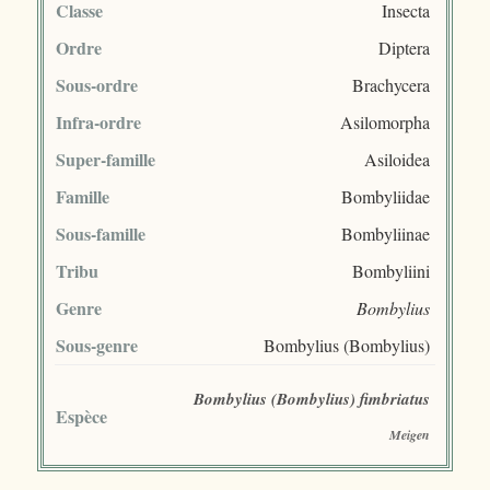
Classe
Insecta
Ordre
Diptera
Sous-ordre
Brachycera
Infra-ordre
Asilomorpha
Super-famille
Asiloidea
Famille
Bombyliidae
Sous-famille
Bombyliinae
Tribu
Bombyliini
Genre
Bombylius
Sous-genre
Bombylius (Bombylius)
Bombylius (Bombylius) fimbriatus
Espèce
Meigen