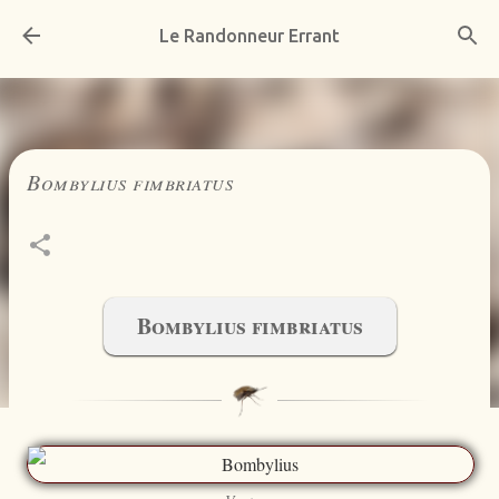
Accéder au contenu principal
Le Randonneur Errant
Bombylius fimbriatus
Bombylius fimbriatus