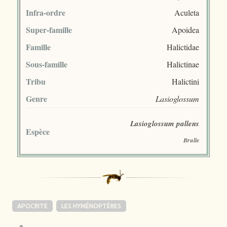
Infra-ordre
Aculeta
Super-famille
Apoidea
Famille
Halictidae
Sous-famille
Halictinae
Tribu
Halictini
Genre
Lasioglossum
Lasioglossum pallens
Espèce
Brulle
APOCRITE
LES HYMÉNOPTÈRES