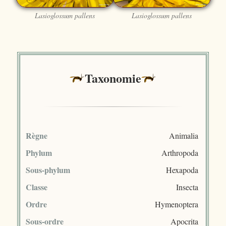
Lasioglossum pallens
Lasioglossum pallens
Taxonomie
Règne
Animalia
Phylum
Arthropoda
Sous-phylum
Hexapoda
Classe
Insecta
Ordre
Hymenoptera
Sous-ordre
Apocrita