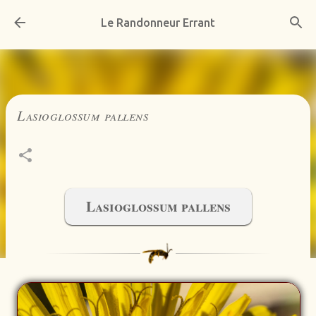
Accéder au contenu principal
Le Randonneur Errant
Lasioglossum pallens
Lasioglossum pallens