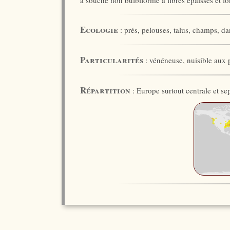
à souche non bulbiforme à fibres épaisses et l
Ecologie
: prés, pelouses, talus, champs, da
Particularités
: vénéneuse, nuisible aux p
Répartition
: Europe surtout centrale et se