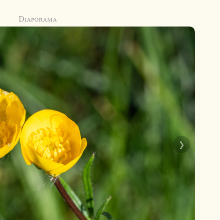
Diaporama
❯