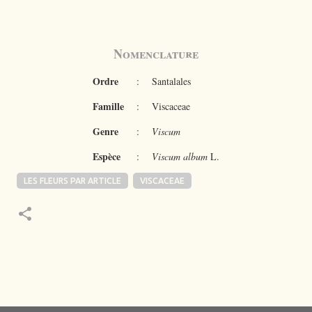
Nomenclature
Ordre
:
Santalales
Famille
:
Viscaceae
Genre
:
Viscum
Espèce
:
Viscum album
L.
LES FLEURS PAR ARTICLE
VISCACEAE