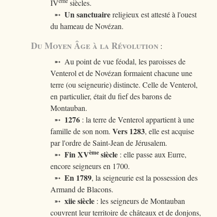
ème
IV
siècles.
Un sanctuaire
➵
religieux est attesté à l'ouest
du hameau de Novézan.
Du Moyen Âge à la Révolution
:
➵ Au point de vue féodal, les paroisses de
Venterol et de Novézan formaient chacune une
terre (ou seigneurie) distincte. Celle de Venterol,
en particulier, était du fief des barons de
Montauban.
1276
➵
: la terre de Venterol appartient à une
Vers 1283
famille de son nom.
, elle est acquise
par l'ordre de Saint-Jean de Jérusalem.
ème
Fin XV
siècle
➵
: elle passe aux Eurre,
encore seigneurs en 1700.
En 1789
➵
, la seigneurie est la possession des
Armand de Blacons.
xiie siècle
➵
: les seigneurs de Montauban
couvrent leur territoire de châteaux et de donjons,