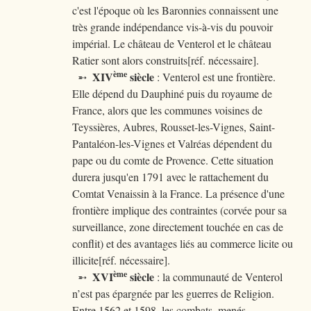
c'est l'époque où les Baronnies connaissent une
très grande indépendance vis-à-vis du pouvoir
impérial. Le château de Venterol et le château
Ratier sont alors construits[réf. nécessaire].
ème
XIV
siècle
➵
: Venterol est une frontière.
Elle dépend du Dauphiné puis du royaume de
France, alors que les communes voisines de
Teyssières, Aubres, Rousset-les-Vignes, Saint-
Pantaléon-les-Vignes et Valréas dépendent du
pape ou du comte de Provence. Cette situation
durera jusqu'en 1791 avec le rattachement du
Comtat Venaissin à la France. La présence d'une
frontière implique des contraintes (corvée pour sa
surveillance, zone directement touchée en cas de
conflit) et des avantages liés au commerce licite ou
illicite[réf. nécessaire].
ème
XVI
siècle
➵
: la communauté de Venterol
n’est pas épargnée par les guerres de Religion.
Entre 1562 et 1598, les combats, menés