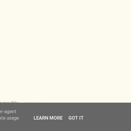
ue possible.
John Joos
er-agent
rate usage
LEARN MORE
GOT IT