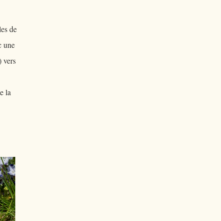
les de
c une
) vers
e la