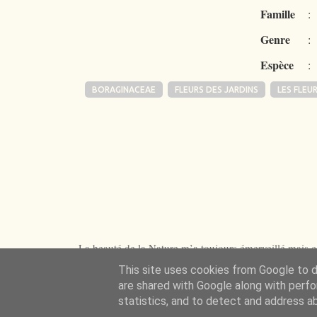
Famille
:
Genre
:
Espèce
:
BORAGINACEAE
FLEURS DES JARDINS
LES FLEU
La beauté de la Nature m’a toujours émerveillé mais ce
This site uses cookies from Google to de
are shared with Google along with perfo
statistics, and to detect and address a