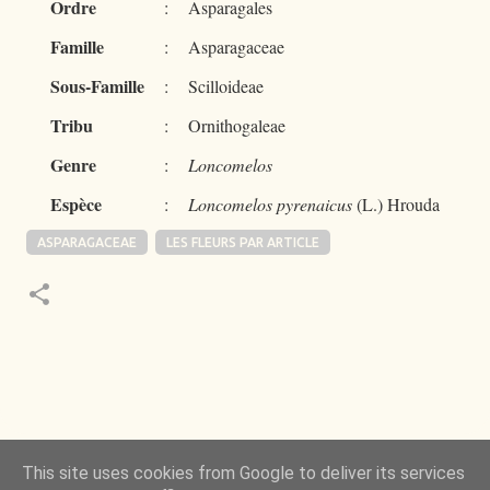
Ordre
:
Asparagales
Famille
:
Asparagaceae
Sous-Famille
:
Scilloideae
Tribu
:
Ornithogaleae
Genre
:
Loncomelos
Espèce
:
Loncomelos pyrenaicus
(L.) Hrouda
ASPARAGACEAE
LES FLEURS PAR ARTICLE
 de la Nature m’a toujours émerveillé mais ce qui
This site uses cookies from Google to deliver its services