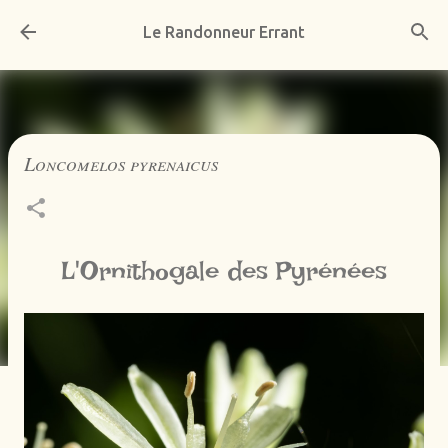
Accéder au contenu principal
Le Randonneur Errant
Loncomelos pyrenaicus
L'Ornithogale des Pyrénées