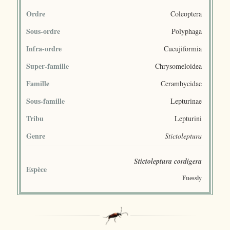
Ordre
Coleoptera
Sous-ordre
Polyphaga
Infra-ordre
Cucujiformia
Super-famille
Chrysomeloidea
Famille
Cerambycidae
Sous-famille
Lepturinae
Tribu
Lepturini
Genre
Stictoleptura
Stictoleptura cordigera
Espèce
Fuessly