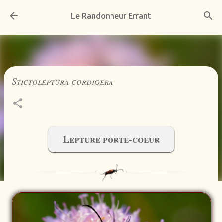
Accéder au contenu principal
Le Randonneur Errant
Stictoleptura cordigera
Lepture porte-coeur