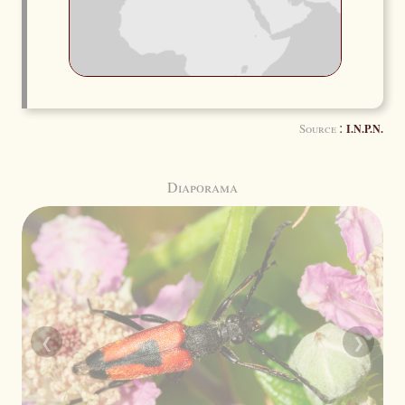
:
Source
I.N.P.N.
Diaporama
❮
❯