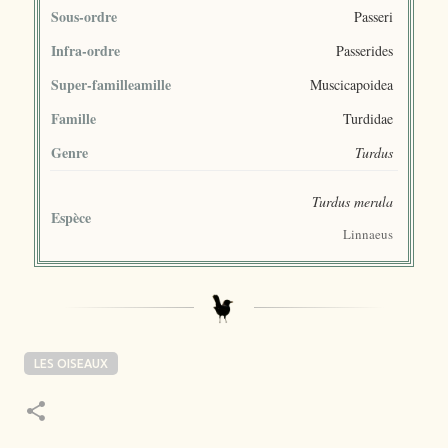
Sous-ordre
Passeri
Infra-ordre
Passerides
Super-familleamille
Muscicapoidea
Famille
Turdidae
Genre
Turdus
Turdus merula
Espèce
Linnaeus
LES OISEAUX