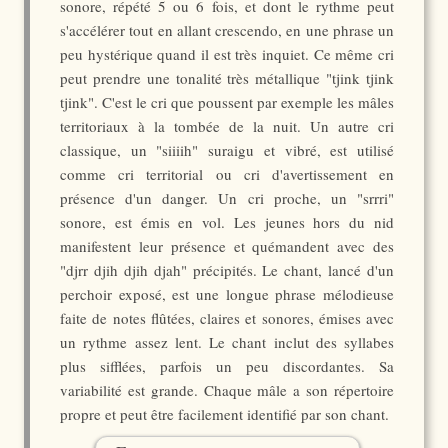
sonore, répété 5 ou 6 fois, et dont le rythme peut
s'accélérer tout en allant crescendo, en une phrase un
peu hystérique quand il est très inquiet. Ce même cri
peut prendre une tonalité très métallique "tjink tjink
tjink". C'est le cri que poussent par exemple les mâles
territoriaux à la tombée de la nuit. Un autre cri
classique, un "siiiih" suraigu et vibré, est utilisé
comme cri territorial ou cri d'avertissement en
présence d'un danger. Un cri proche, un "srrri"
sonore, est émis en vol. Les jeunes hors du nid
manifestent leur présence et quémandent avec des
"djrr djih djih djah" précipités. Le chant, lancé d'un
perchoir exposé, est une longue phrase mélodieuse
faite de notes flûtées, claires et sonores, émises avec
un rythme assez lent. Le chant inclut des syllabes
plus sifflées, parfois un peu discordantes. Sa
variabilité est grande. Chaque mâle a son répertoire
propre et peut être facilement identifié par son chant.