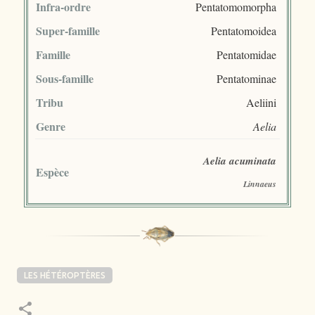
Infra-ordre
Pentatomomorpha
Super-famille
Pentatomoidea
Famille
Pentatomidae
Sous-famille
Pentatominae
Tribu
Aeliini
Genre
Aelia
Aelia acuminata
Espèce
Linnaeus
LES HÉTÉROPTÈRES