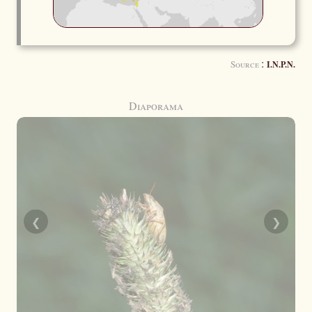
:
Source
I.N.P.N.
Diaporama
❮
❯