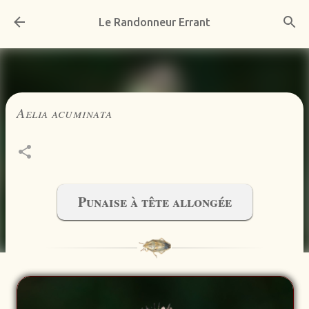
Accéder au contenu principal
Le Randonneur Errant
Aelia acuminata
Punaise à tête allongée