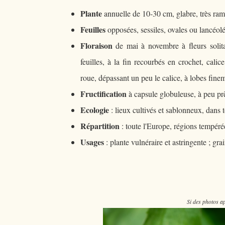
Plante
annuelle de 10-30 cm, glabre, très rame
Feuilles
opposées, sessiles, ovales ou lancéolé
Floraison
de mai à novembre à fleurs solita
feuilles, à la fin recourbés en crochet, cal
roue, dépassant un peu le calice, à lobes fine
Fructification
à capsule globuleuse, à peu prè
Ecologie
: lieux cultivés et sablonneux, dans 
Répartition
: toute l'Europe, régions tempérée
Usages
: plante vulnéraire et astringente ; gr
Si des photos ap