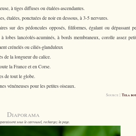
use, à tiges diffuses ou étalées-ascendantes.
es, étalées, ponctuées de noir en dessous, à 3-5 nervures.
ires sur des pédoncules opposés, filiformes, égalant ou dépassant p
ice à lobes lancéolés-acuminés, à bords membraneux, corolle assez peti
ment crénelés ou ciliés-glanduleux
s de la longueur du calice.
toute la France et en Corse.
s de tout le globe.
aines vénéneuses pour les petites oiseaux.
:
Source
Tela bo
Diaporama
paraissent sous le carrousel, rechargez la page.