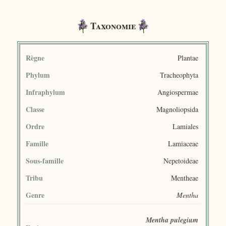
Taxonomie
Règne
Plantae
Phylum
Tracheophyta
Infraphylum
Angiospermae
Classe
Magnoliopsida
Ordre
Lamiales
Famille
Lamiaceae
Sous-famille
Nepetoideae
Tribu
Mentheae
Genre
Mentha
Mentha pulegium