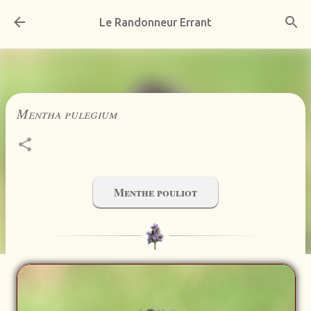
Accéder au contenu principal
Le Randonneur Errant
Mentha pulegium
Menthe pouliot