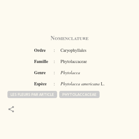
Nomenclature
Ordre
:
Caryophyllales
Famille
:
Phytolaccaceae
Genre
:
Phytolacca
Espèce
:
Phytolacca americana
L.
LES FLEURS PAR ARTICLE
PHYTOLACCACEAE