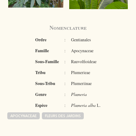
Nomenclature
Ordre
:
Gentianales
Famille
:
Apocynaceae
Sous-Famille
:
Rauvolfioideae
Tribu
:
Plumerieae
Sous-Tribu
:
Plumeriinae
Genre
:
Plumeria
Espèce
:
Plumeria alba
L.
APOCYNACEAE
FLEURS DES JARDINS